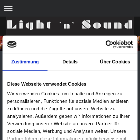
DJ - Mobile-Disco:
Zustimmung
Details
Über Cookies
Diese Webseite verwendet Cookies
Wir verwenden Cookies, um Inhalte und Anzeigen zu
Unser DJ-Team ist durch Jahrzehnte lange Teamarbeit optimal
aufeinander abgestimmt. Unser Musikprogramm wird immer
personalisieren, Funktionen für soziale Medien anbieten
mit dezenten Animationen begleitet. Wir arbeiten unter
zu können und die Zugriffe auf unsere Website zu
anderem mit professionellen MP3 DJ-Systemen (in
analysieren. Außerdem geben wir Informationen zu Ihrer
Studioqualität), mit denen Musikwünsche innerhalb weniger
Augenblicke erfüllt werden können. Unser riesiges
Verwendung unserer Website an unsere Partner für
Musikarchiv bestehend aus Stücken der 50er, 60er, 70er, 80er,
soziale Medien, Werbung und Analysen weiter. Unsere
90er, 2000er, 2010er sowie stets aktuellen Titeln
verschiedenster Genres.
Partner führen diese Informationen möglicherweise mit